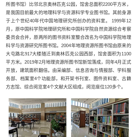
所图书馆）比邻北京奥林匹克公园，馆舍总面积
2200
平方米，
是我国目前最大的地理科学与资源科学专业图书馆。其前身源
于上个世纪
40
年代中国地理研究所创办的资料室。
1999
年
12
月，原中国科学院地理研究所和中国科学院自然资源综合考察
委员会合并，原两所的图书资料室整合改名为中国科学院地理
科学与资源研究所图书馆。
2004
年地理资源所图书馆由原来的
大屯路北
917
大楼随迁到奥林匹克公园西部，馆舍面积为
1100
平方米。
2019
年
2
月地理资源所图书馆新馆落成，同年
4
月正式
开放，建筑面积翻倍。由采编部、信息咨询与情报部、学科服
务部、档案室
4
个功能部，和开架书刊室、图件资料室、古籍
方志馆、综合阅览室
4
个文献大区组成，阅览座位
120
多个。