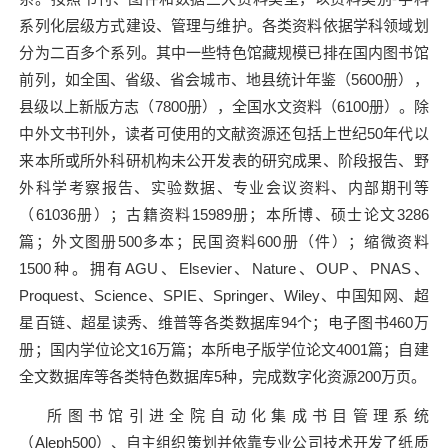
系列化层级方式建设、管理与维护。各类资料依据学科领域划
分为二百多个系列。其中一些特色馆藏规模已排在国内图书馆
前列，如全国、省级、省会城市、地县统计年鉴（
5600
册），
县级以上新版方志（
7800
册），全国水文资料（
6100
册）。除
中外文书刊外，读者可使用的文献资源还包括上世纪
50
年代以
来本所或所外科研机构未公开发表的研究成果、阶段报告、野
外科学考察报告、实验数据、专业会议资料、内部期刊等
（
61036
册）；古籍资料
15989
册；本所博、硕士论文
3286
篇；外文图册
500
多本；民国资料
600
册（件）；缩微资料
1500
种。拥有
AGU
、
Elsevier
、
Nature
、
OUP
、
PNAS
、
Proquest
、
Science
、
SPIE
、
Springer
、
Wiley
、中国知网、超
星百链、超星读秀、维普等各类数据库
94
个；电子图书
460
万
册；国内学位论文
16
万篇；本所电子版学位论文
4001
篇；自建
全文数据库等各类特色数据库
5
种，完成数字化资源
200
万页。
所图书馆引进全院自动化集成书目管理系统
（
Aleph500
）、自主组织策划并依靠专业公司技术开发了纸质