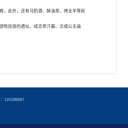
育，此外，还有马奶酒、酥油茶、烤全羊等民
游牧民族的遗址，成吉思汗墓、文成公主庙
101080067