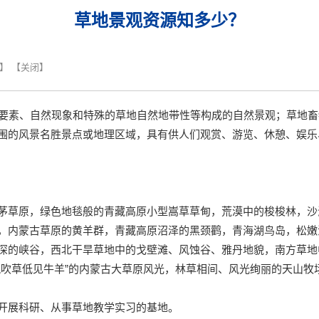
草地景观资源知多少？
】 【
关闭
】
要素、自然现象和特殊的草地自然地带性等构成的自然景观；草地畜
围的风景名胜景点或地理区域，具有供人们观赏、游览、休憩、娱乐
茅草原，绿色地毯般的青藏高原小型嵩草草甸，荒漠中的梭梭林，沙
，内蒙古草原的黄羊群，青藏高原沼泽的黑颈鹳，青海湖鸟岛，松嫩
深的峡谷，西北干旱草地中的戈壁滩、风蚀谷、雅丹地貌，南方草地
风吹草低见牛羊”的内蒙古大草原风光，林草相间、风光绚丽的天山牧
开展科研、从事草地教学实习的基地。