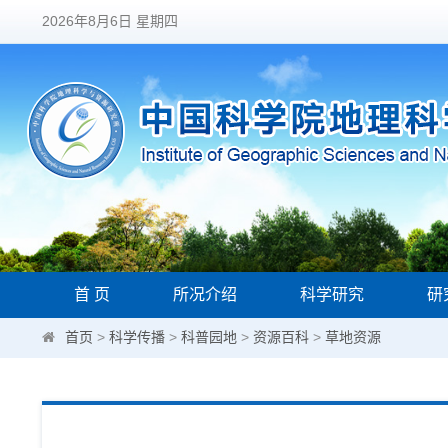
2026年8月6日 星期四
首 页
所况介绍
科学研究
研
首页
>
科学传播
>
科普园地
>
资源百科
>
草地资源