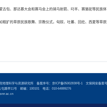
蒙古包、那达慕大会和赛马会上的骑马射箭、叼羊、赛骆驼等民族体
如粗犷的草原民族歌舞、宗教仪式，匈奴、吐蕃、回纥、西夏等草原
学院地理科学与资源研究所 备案序号：
京ICP备05002838号-1
文保网安备案号：1
甲11号 邮编：100101 电话：010-64889276
snrr.ac.cn